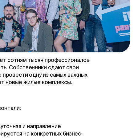
одать недвижимость, провести
 а также узнать полезную
вопросу, связанному с жильём.
кальных пользователей и
иков и агентств недвижимости.
аёт сотням тысяч профессионалов
ть. Собственники сдают свои
 провести одну из самых важных
ют новые жилые комплексы.
зонтали:
уточная и направление
сируются на конкретных бизнес-