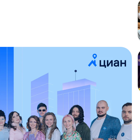
 вертикали
азань
Подгорица
Новосибирск
Воронеж
Чиангмай
 это сайт
cian.ru
и мобильное