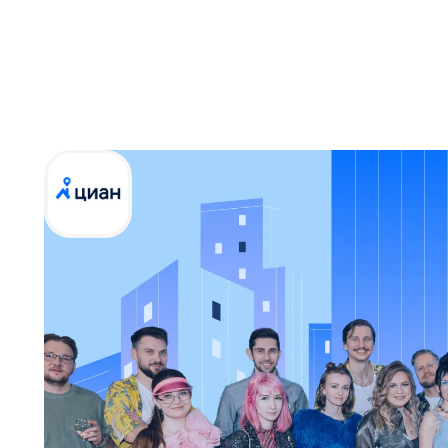
Команда продуктовой
Циан
digital nomads
Ташкент
Батуми
Ульяновск
К
Стамбул
Тбилиси
Санкт-Петербург
Москва
Циан — это proptech-компания. Наш продукт —