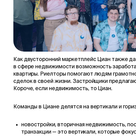
приложение Циан, где можно найти, сдать, пр
сделку онлайн, подобрать и оформить ипотеку,
информацию для принятия решения по любому 
Ежемесячно Циан посещают около 20 млн уни
публикуется 2.2 млн объявлений от собственн
Как двусторонний маркетплейс Циан также д
в сфере недвижимости возможность заработа
квартиры. Риелторы помогают людям грамотно
сделок в своей жизни. Застройщики предлага
Короче, если недвижимость, то Циан.
Команды в Циане делятся на вертикали и гори
новостройки, вторичная недвижимость, пос
транзакции — это вертикали, которые фоку