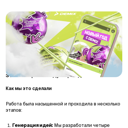
Перед нами стояла яркая и амбициозная
задача: создать визуальное оформление
новогодних коммуникаций для
розничных магазинов и диджитал-
каналов. Хотелось, чтобы всё выглядело
стильно, свежо и атмосферно, но при
этом сохраняло дух бренда Demix.
Как мы это сделали
Работа была насыщенной и проходила в несколько
этапов:
Генерация идей:
Мы разработали четыре