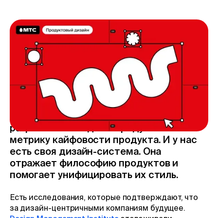
Дизайн — это не просто красивые
картинки или интерфейс. Это про то, как
создаётся и работает продукт. МТС
развивается как дизайн-центричная
компания. Это значит, что мы думаем о
пользователе на каждом этапе
разработки. Мы даже придумали свою
метрику кайфовости продукта. И у нас
есть своя дизайн-система. Она
отражает философию продуктов и
помогает унифицировать их стиль.
Есть исследования, которые подтверждают, что
за дизайн-центричными компаниям будущее.