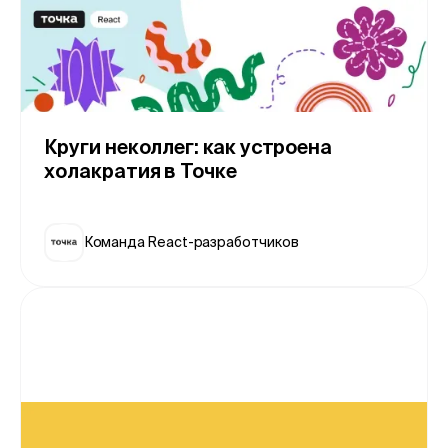
Круги неколлег: как устроена
холакратия в Точке
Команда React-разработчиков