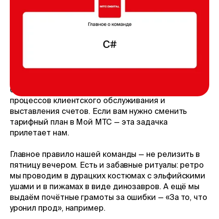
В нашей команде 110 человек — и это
только разработчики.
Возрастной разброс впечатляющий: наиболее
умудрённому опытом разрабу 58 лет, а самому
юному — 19 лет. Мы развиваем Центральные
биллинговые платформы МТС для автоматизации
процессов клиентского обслуживания и
выставления счетов. Если вам нужно сменить
тарифный план в Мой МТС — эта задачка
прилетает нам.
Главное правило нашей команды — не релизить в
пятницу вечером. Есть и забавные ритуалы: ретро
мы проводим в дурацких костюмах с эльфийскими
ушами и в пижамах в виде динозавров. А ещё мы
выдаём почётные грамоты за ошибки — «За то, что
уронил прод», например.