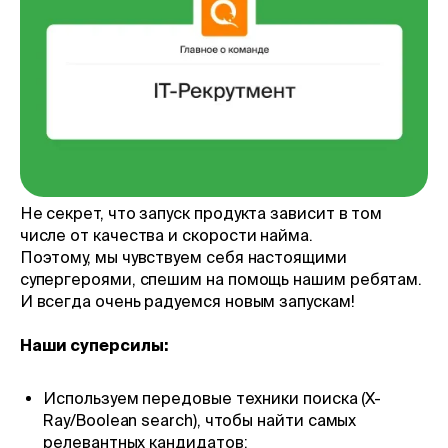
Наша команда из 9 человек — мы
отвечаем за найм IT-специалистов в
QIWI. Обычно пополняем ряды таких
функций как разработка, эксплуатация,
Big Data, ISEC, продуктовый офис и
другие.
Не секрет, что запуск продукта зависит в том
числе от качества и скорости найма.
Поэтому, мы чувствуем себя настоящими
супергероями, спешим на помощь нашим ребятам.
И всегда очень радуемся новым запускам!
Наши суперсилы:
Используем передовые техники поиска (X-
Ray/Boolean search), чтобы найти самых
релевантных кандидатов;