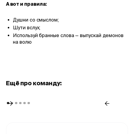
А вот и правила:
Душни со смыслом;
Шути вслух;
Используй бранные слова — выпускай демонов
на волю
Eщё про команду: