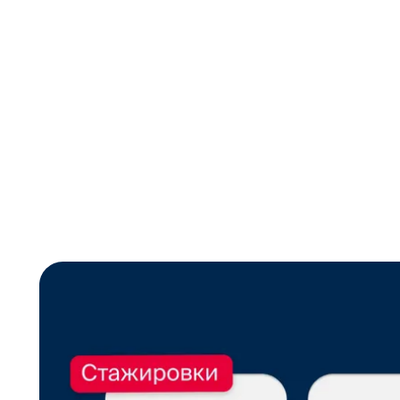
Проводить стажировки любим, рас
специалистов умеем. Приглашаем 