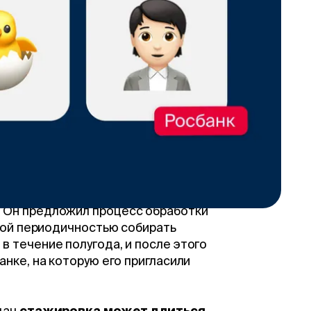
аканчивая QA. Историй
в руководителя можно
влении банка есть те, кто
артовых позиций.
то
стажёр Артём
, который
дорос
ление backend-разработчиков
рала со своей командой
роектом с кредитными картами.
ода назад), то он занимался
. Он предложил процесс обработки
акой периодичностью собирать
в течение полугода, и после этого
анке, на которую его пригласили
дач
стажировка может длиться