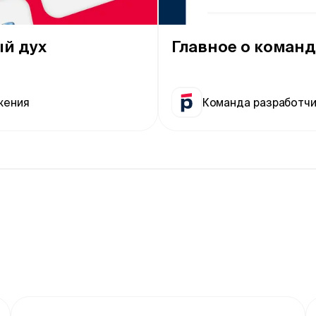
й дух
Главное о коман
жения
Команда разработчи