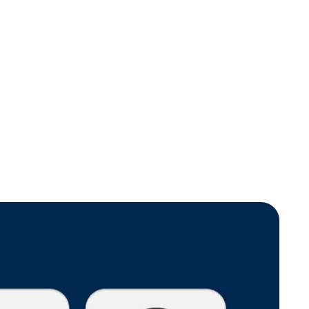
тить молодых
интернов на любые