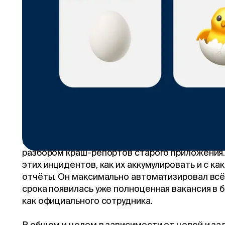
позиции, начиная от дизайнеров, з
успеха тех, кто вырос из стажера 
вспомнить очень много. Даже в пра
начинали работу в компании со ст
Из последних примеров в нашей команде — э
до позиции релиз-менеджера
, а подразде
пополнила бывший
стажер Аня
, которая
выиг
внутренний хакатон
, а сейчас занимается п
Когда Артём был стажёром (это было почти 3 г
разбором краш-репортов старого приложения
этих инцидентов, как их аккумулировать и с к
отчёты. Он максимально автоматизировал всё 
срока появилась уже полноценная вакансия в б
как официального сотрудника.
В общем и целом в зависимости от целей и за