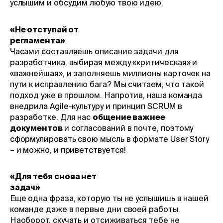
услышим и обсудим любую твою идею.
«Не отступай от
регламента»
Часами составляешь описание задачи для
разработчика, выбирая между «критическая» и
«важнейшая», и заполняешь миллионы карточек на
пути к исправлению бага? Мы считаем, что такой
подход уже в прошлом. Напротив, наша команда
внедрила Agile-культуру и принцип SCRUM в
разработке. Для нас
общение важнее
документов
и согласований в почте, поэтому
сформулировать свою мысль в формате User Story
– и можно, и приветствуется!
«Для тебя снова нет
задач»
Еще одна фраза, которую ты не услышишь в нашей
команде даже в первые дни своей работы.
Наоборот, скучать и отсиживаться тебе не