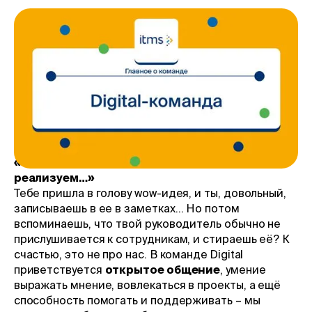
Главное правило команды Digital – это
отсутствие шаблонов. Уже интересно,
правда? Поэтому в этой статье мы
поговорим о том, с чем еще ты не
встретишься в нашей команде. Итак, …
«Спасибо, когда-нибудь
реализуем…»
Тебе пришла в голову wow-идея, и ты, довольный,
записываешь в ее в заметках… Но потом
вспоминаешь, что твой руководитель обычно не
прислушивается к сотрудникам, и стираешь её? К
счастью, это не про нас. В команде Digital
приветствуется
открытое общение
, умение
выражать мнение, вовлекаться в проекты, а ещё
способность помогать и поддерживать – мы